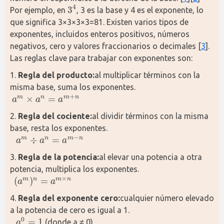
4
3
Por ejemplo, en 
, 3 es la base y 4 es el exponente, lo 
3
4
que significa 3×3×3×3=81. Existen varios tipos de 
exponentes, incluidos enteros positivos, números 
negativos, cero y valores fraccionarios o decimales [
3
]. 
Las reglas clave para trabajar con exponentes son:
1. 
Regla del producto:
al multiplicar términos con la 
misma base, suma los exponentes.
+
×
=
m
n
m
n
a
a
a
a
m
×
a
n
=
a
m
+
n
2. 
Regla del cociente:
al dividir términos con la misma 
base, resta los exponentes.
−
÷
=
m
n
m
n
a
a
a
a
m
÷
a
n
=
a
m
−
n
3. 
Regla de la potencia:
al elevar una potencia a otra 
potencia, multiplica los exponentes.
×
(
)
=
m
n
m
n
a
a
(
a
m
)
n
=
a
m
×
n
4. 
Regla del exponente cero:
cualquier número elevado 
a la potencia de cero es igual a 1.
0
=
1
 (donde a ≠ 0)
a