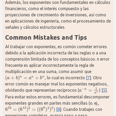
Además, los exponentes son fundamentales en cálculos 
financieros, como el interés compuesto y las 
proyecciones de crecimiento de inversiones, así como 
en aplicaciones de ingeniería, como el procesamiento de 
señales y cálculos estructurales.
Common Mistakes and Tips
Al trabajar con exponentes, es común cometer errores 
debido a la aplicación incorrecta de las reglas o a una 
comprensión limitada de los conceptos básicos. n error 
frecuente es aplicar incorrectamente la regla de 
multiplicación en una suma, como asumir que 
(
+
)
=
+
n
n
n
, lo cual es incorrecto [
7
]. Otro 
a
b
a
b
(
a
+
b
)
n
=
a
n
+
b
n
error común es manejar mal los exponentes negativos, 
1
−
=
n
olvidando que representan recíprocos (
) [
5
]. 
a
a
−
n
=
1
a
n
n
a
Para evitar estos errores, es fundamental descomponer 
exponentes grandes en partes más sencillas (o. ej., 
24
12
6
2
2
2
6
=
(
6
)
=
(
(
6
)
)
)
 [
8
]. Cuando trabajes con 
6
24
=
(
6
12
)
2
=
(
(
6
6
)
2
)
2
)
expresiones complejas, avanza paso a paso, 