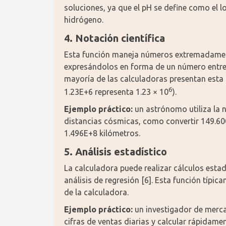
soluciones, ya que el pH se define como el l
hidrógeno.
4. Notación científica
Esta función maneja números extremadament
expresándolos en forma de un número entre 1
mayoría de las calculadoras presentan esta 
6
1.23E+6 representa 1.23 × 10
).
Ejemplo práctico:
 un astrónomo utiliza la n
distancias cósmicas, como convertir 149.600.0
1.496E+8 kilómetros.
5. Análisis estadístico
La calculadora puede realizar cálculos estad
análisis de regresión [6]. Esta función típic
de la calculadora.
Ejemplo práctico:
 un investigador de merca
cifras de ventas diarias y calcular rápidame