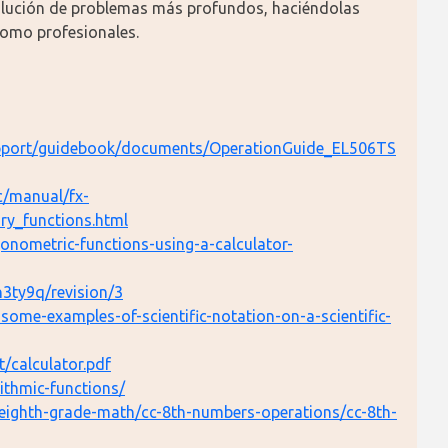
solución de problemas más profundos, haciéndolas 
como profesionales.
/support/guidebook/documents/OperationGuide_EL506TS
c/manual/fx-
y_functions.html
igonometric-functions-using-a-calculator-
n3ty9q/revision/3
-some-examples-of-scientific-notation-on-a-scientific-
t/calculator.pdf
ithmic-functions/
eighth-grade-math/cc-8th-numbers-operations/cc-8th-