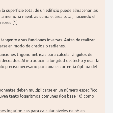
 la superficie total de un edificio puede almacenar las 
la memoria mientras suma el área total, haciendo el 
rores [1].
tangente y sus funciones inversas. Antes de realizar 
rarse en modo de grados o radianes.
a funciones trigonométricas para calcular ángulos de 
decuados. Al introducir la longitud del techo y usar la 
lo preciso necesario para una escorrentía óptima del 
onentes deben multiplicarse en un número específico. 
cluyen tanto logaritmos comunes (log base 10) como 
nes logarítmicas para calcular niveles de pH en 