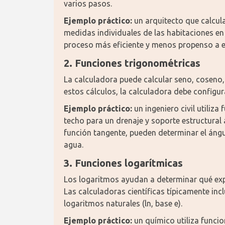
varios pasos.
Ejemplo práctico:
 un arquitecto que calcula
medidas individuales de las habitaciones en 
proceso más eficiente y menos propenso a er
2. Funciones trigonométricas
La calculadora puede calcular seno, coseno, 
estos cálculos, la calculadora debe configu
Ejemplo práctico:
 un ingeniero civil utiliz
techo para un drenaje y soporte estructural a
función tangente, pueden determinar el ángu
agua.
3. Funciones logarítmicas
Los logaritmos ayudan a determinar qué exp
Las calculadoras científicas típicamente in
logaritmos naturales (ln, base e).
Ejemplo práctico:
 un químico utiliza funcio