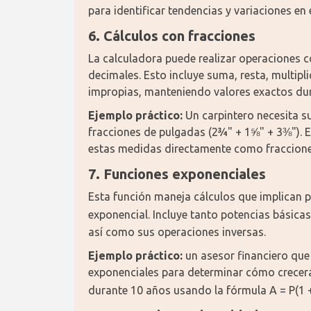
para identificar tendencias y variaciones en 
6. Cálculos con fracciones
La calculadora puede realizar operaciones co
decimales. Esto incluye suma, resta, multipl
impropias, manteniendo valores exactos dur
Ejemplo práctico:
 Un carpintero necesita 
fracciones de pulgadas (2¾" + 1⅝" + 3⅜"). En
estas medidas directamente como fracciones
7. Funciones exponenciales
Esta función maneja cálculos que implican po
exponencial. Incluye tanto potencias básica
así como sus operaciones inversas.
Ejemplo práctico:
 un asesor financiero que
exponenciales para determinar cómo crecerá 
durante 10 años usando la fórmula A = P(1 +