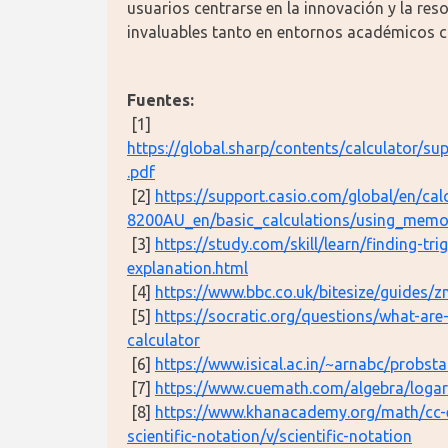
usuarios centrarse en la innovación y la re
invaluables tanto en entornos académicos 
Fuentes:
 [1] 
https://global.sharp/contents/calculator
.pdf
 [2] 
https://support.casio.com/global/en/cal
8200AU_en/basic_calculations/using_memor
 [3] 
https://study.com/skill/learn/finding-tr
explanation.html
 [4] 
https://www.bbc.co.uk/bitesize/guides/z
 [5] 
https://socratic.org/questions/what-are
calculator
 [6] 
https://www.isical.ac.in/~arnabc/probsta
 [7] 
https://www.cuemath.com/algebra/logar
 [8] 
https://www.khanacademy.org/math/cc-
scientific-notation/v/scientific-notation