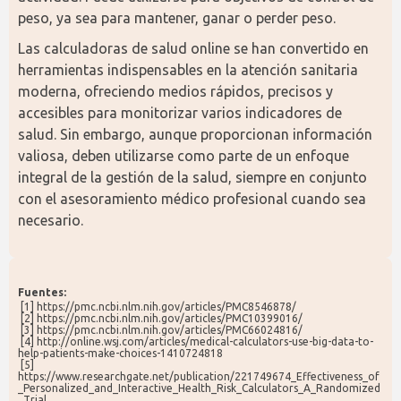
peso, ya sea para mantener, ganar o perder peso.
Las calculadoras de salud online se han convertido en 
herramientas indispensables en la atención sanitaria 
moderna, ofreciendo medios rápidos, precisos y 
accesibles para monitorizar varios indicadores de 
salud. Sin embargo, aunque proporcionan información 
valiosa, deben utilizarse como parte de un enfoque 
integral de la gestión de la salud, siempre en conjunto 
con el asesoramiento médico profesional cuando sea 
necesario.
Fuentes:
 [1] https://pmc.ncbi.nlm.nih.gov/articles/PMC8546878/
 [2] https://pmc.ncbi.nlm.nih.gov/articles/PMC10399016/
 [3] https://pmc.ncbi.nlm.nih.gov/articles/PMC66024816/
 [4] http://online.wsj.com/articles/medical-calculators-use-big-data-to-
help-patients-make-choices-1410724818
 [5] 
https://www.researchgate.net/publication/221749674_Effectiveness_of
_Personalized_and_Interactive_Health_Risk_Calculators_A_Randomized
_Trial