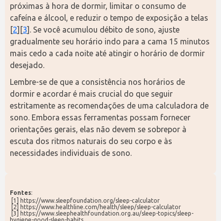
próximas à hora de dormir, limitar o consumo de 
cafeína e álcool, e reduzir o tempo de exposição a telas 
[
2
][
3
]. Se você acumulou débito de sono, ajuste 
gradualmente seu horário indo para a cama 15 minutos 
mais cedo a cada noite até atingir o horário de dormir 
desejado.
Lembre-se de que a consistência nos horários de 
dormir e acordar é mais crucial do que seguir 
estritamente as recomendações de uma calculadora de 
sono. Embora essas ferramentas possam fornecer 
orientações gerais, elas não devem se sobrepor à 
escuta dos ritmos naturais do seu corpo e às 
necessidades individuais de sono.
Fontes
:
 [1] https://www.sleepfoundation.org/sleep-calculator
 [2] https://www.healthline.com/health/sleep/sleep-calculator
 [3] https://www.sleephealthfoundation.org.au/sleep-topics/sleep-
hygiene-good-sleep-habits