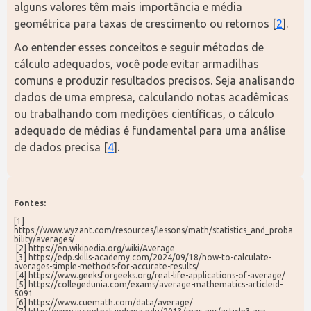
alguns valores têm mais importância e média 
geométrica para taxas de crescimento ou retornos [
2
].
Ao entender esses conceitos e seguir métodos de 
cálculo adequados, você pode evitar armadilhas 
comuns e produzir resultados precisos. Seja analisando 
dados de uma empresa, calculando notas acadêmicas 
ou trabalhando com medições científicas, o cálculo 
adequado de médias é fundamental para uma análise 
de dados precisa [
4
].
Fontes:
[1] 
https://www.wyzant.com/resources/lessons/math/statistics_and_proba
bility/averages/
 [2] https://en.wikipedia.org/wiki/Average
 [3] https://edp.skills-academy.com/2024/09/18/how-to-calculate-
averages-simple-methods-for-accurate-results/
 [4] https://www.geeksforgeeks.org/real-life-applications-of-average/
 [5] https://collegedunia.com/exams/average-mathematics-articleid-
5091
 [6] https://www.cuemath.com/data/average/